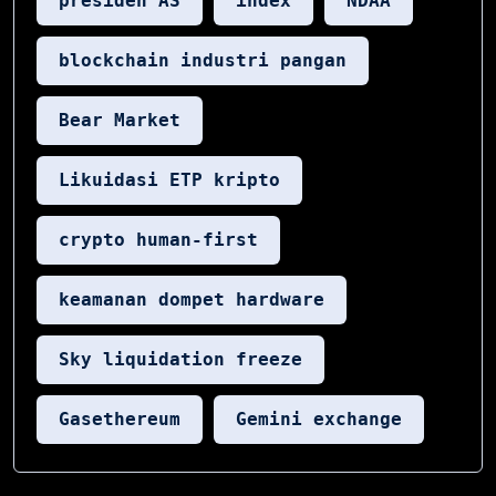
presiden AS
index
NDAA
blockchain industri pangan
Bear Market
Likuidasi ETP kripto
crypto human-first
keamanan dompet hardware
Sky liquidation freeze
Gasethereum
Gemini exchange