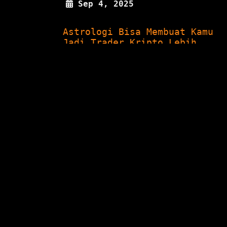
Sep 4, 2025
Astrologi Bisa Membuat Kamu
Jadi Trader Kripto Lebih
Baik,...
Sep 4, 2025
n
DeFi
Mining
Education
NFT