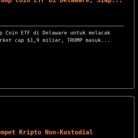
rump Coin ETF Di Delaware, Siap...
e
p Coin ETF di Delaware untuk melacak
rket cap $1,9 miliar, TRUMP masuk...
ompet Kripto Non-Kustodial