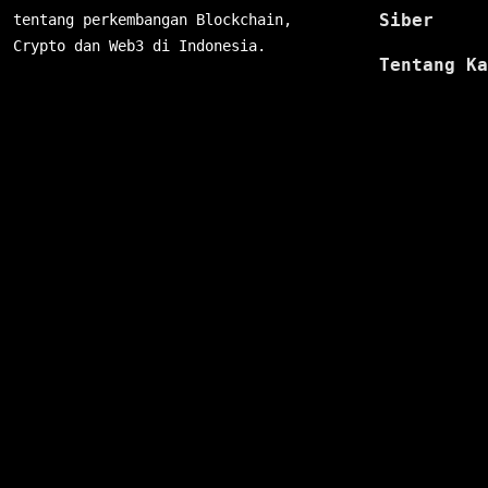
Siber
tentang perkembangan Blockchain,
Crypto dan Web3 di Indonesia.
Tentang Ka
Ketentuan
Layanan
Hubungi Ka
Latest Category
Home
Press Release
Partners
Crypto
Video
GameFi