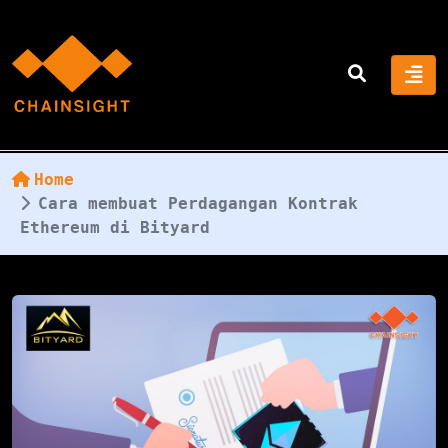
Home
Cara membuat Perdagangan Kontrak
Ethereum di Bityard