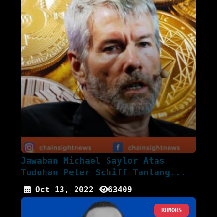
Jawaban Michael Saylor Atas
Tuduhan Peter Schiff Tantang...
Oct 13, 2022
63409
RUMORS