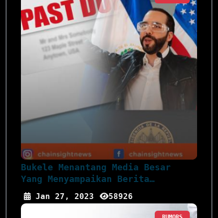
Bukele Menantang Media Besar
Yang Menyampaikan Berita
Simpang...
Jan 27, 2023
58926
RUMORS