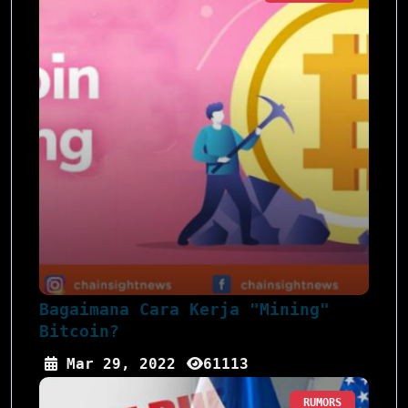
Bagaimana Cara Kerja "Mining"
Bitcoin?
Mar 29, 2022
61113
RUMORS