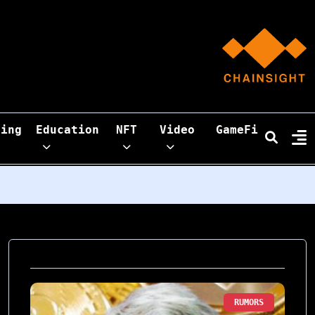
ning
Education
NFT
Video
GameFi
RUMORS